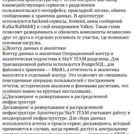
взаимодействующих сервисов с разделением
пользовательского интерфейса, прикладной логики, обмена
сообщениями и хранения данных. В архитектуре
используются backend-сервисы, frontend, шина сообщений
Kafka/RabbitMQ и слой кеширования Valkey. Такая схема
позволяет разворачивать и обновлять компоненты независимо
друг от друга и отдельно усиливать те участки, где возникает
основная нагрузка.
Контур данных и аналитики
Операционный контур и
аналитическая подсистема в SkyV ITAM разделены. Для
транзакционной работы используется PostgreSQL, для
файлового хранения — MinIO, а отчетность и аналитика
выносятся в отдельный контур. Это позволяет не смешивать
повседневные операции пользователей с построением
отчетов, историческим анализом и фоновыми расчетами, что
особенно важно на крупных инсталляциях.
Дискаверинг и развертывание в распределенной
инфраструктуре
Архитектура SkyV ITAM учитывает работу в
неоднородной инфраструктуре. Для сбора данных
используются агенты и прокси-сервис дискаверинга, который
применяется в случаях, когда прямой доступ к центральному