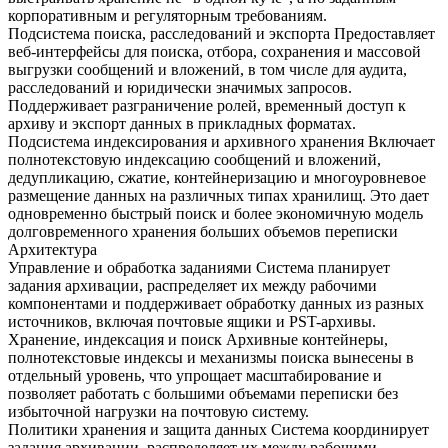
корпоративным и регуляторным требованиям.
Подсистема поиска, расследований и экспорта
Предоставляет
веб-интерфейсы для поиска, отбора, сохранения и массовой
выгрузки сообщений и вложений, в том числе для аудита,
расследований и юридически значимых запросов.
Поддерживает разграничение ролей, временный доступ к
архиву и экспорт данных в прикладных форматах.
Подсистема индексирования и архивного хранения
Включает
полнотекстовую индексацию сообщений и вложений,
дедупликацию, сжатие, контейнеризацию и многоуровневое
размещение данных на различных типах хранилищ. Это дает
одновременно быстрый поиск и более экономичную модель
долговременного хранения больших объемов переписки
Архитектура
Управление и обработка заданиями
Система планирует
задания архивации, распределяет их между рабочими
компонентами и поддерживает обработку данных из разных
источников, включая почтовые ящики и PST-архивы.
Хранение, индексация и поиск
Архивные контейнеры,
полнотекстовые индексы и механизмы поиска вынесены в
отдельный уровень, что упрощает масштабирование и
позволяет работать с большими объемами переписки без
избыточной нагрузки на почтовую систему.
Политики хранения и защита данных
Система координирует
задания архивации, распределяет их между рабочими