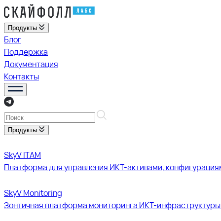
Продукты
Блог
Поддержка
Документация
Контакты
Продукты
SkyV ITAM
Платформа для управления ИКТ-активами, конфигурация
SkyV Monitoring
Зонтичная платформа мониторинга ИКТ-инфраструктуры 