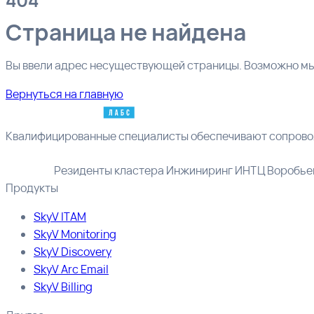
404
Страница не найдена
Вы ввели адрес несуществующей страницы. Возможно мы 
Вернуться на главную
Квалифицированные специалисты обеспечивают сопрово
Резиденты кластера Инжиниринг ИНТЦ Воробье
Продукты
SkyV ITAM
SkyV Monitoring
SkyV Discovery
SkyV Arc Email
SkyV Billing