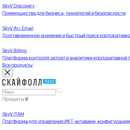
SkyV Discovery
Преимущества для бизнеса, технологий и безопасности
SkyV Arc Email
Долговременное хранение и быстрый поиск корпоративно
SkyV Billing
Платформа контроля затрат и аналитики корпоративной 
Все продукты
Продукты
SkyV ITAM
Платформа для управления ИКТ-активами, конфигурация