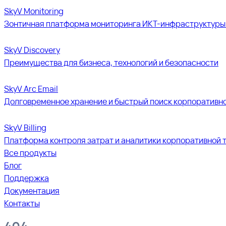
SkyV Monitoring
Зонтичная платформа мониторинга ИКТ-инфраструктуры 
SkyV Discovery
Преимущества для бизнеса, технологий и безопасности
SkyV Arc Email
Долговременное хранение и быстрый поиск корпоративно
SkyV Billing
Платформа контроля затрат и аналитики корпоративной 
Все продукты
Блог
Поддержка
Документация
Контакты